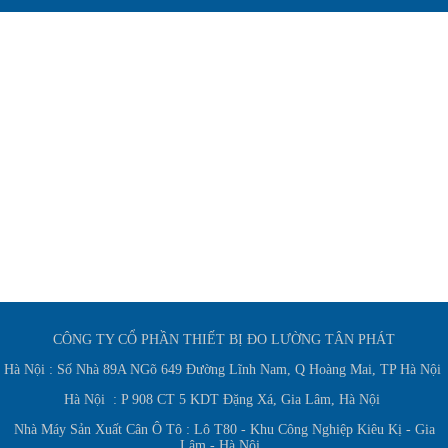
CÔNG TY CỔ PHẦN THIẾT BỊ ĐO LƯỜNG TÂN PHÁT
Hà Nội : Số Nhà 89A NGõ 649 Đường Lĩnh Nam, Q Hoàng Mai, TP Hà Nội
Hà Nội : P 908 CT 5 KDT Đặng Xá, Gia Lâm, Hà Nội
Nhà Máy Sản Xuất Cân Ô Tô : Lô T80 - Khu Công Nghiệp Kiêu Kị - Gia
Lâm - Hà Nội.