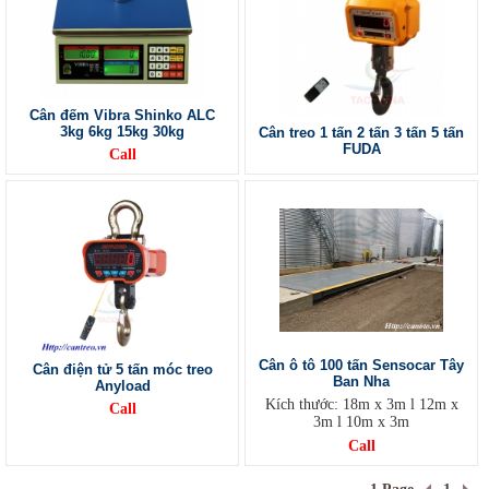
Cân đếm Vibra Shinko ALC
3kg 6kg 15kg 30kg
Cân treo 1 tấn 2 tấn 3 tấn 5 tấn
FUDA
Call
Cân ô tô 100 tấn Sensocar Tây
Cân điện tử 5 tấn móc treo
Ban Nha
Anyload
Kích thước: 18m x 3m l 12m x
Call
3m l 10m x 3m
Call