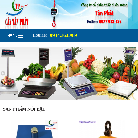
0934.363.989
Hotline:
SẢN PHẨM NỔI BẬT