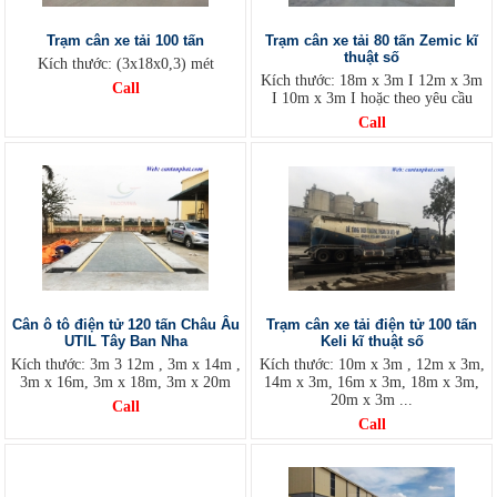
Trạm cân xe tải 100 tấn
Trạm cân xe tải 80 tấn Zemic kĩ
thuật số
Kích thước: (3x18x0,3) mét
Kích thước: 18m x 3m I 12m x 3m
Call
I 10m x 3m I hoặc theo yêu cầu
Call
Cân ô tô điện tử 120 tấn Châu Âu
Trạm cân xe tải điện tử 100 tấn
UTIL Tây Ban Nha
Keli kĩ thuật số
Kích thước: 3m 3 12m , 3m x 14m ,
Kích thước: 10m x 3m , 12m x 3m,
3m x 16m, 3m x 18m, 3m x 20m
14m x 3m, 16m x 3m, 18m x 3m,
20m x 3m ...
Call
Call