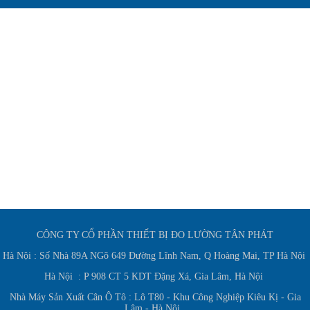
CÔNG TY CỔ PHẦN THIẾT BỊ ĐO LƯỜNG TÂN PHÁT
Hà Nội : Số Nhà 89A NGõ 649 Đường Lĩnh Nam, Q Hoàng Mai, TP Hà Nội
Hà Nội : P 908 CT 5 KDT Đặng Xá, Gia Lâm, Hà Nội
Nhà Máy Sản Xuất Cân Ô Tô : Lô T80 - Khu Công Nghiệp Kiêu Kị - Gia
Lâm - Hà Nội.