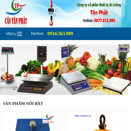
0934.363.989
Hotline:
SẢN PHẨM NỔI BẬT