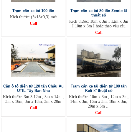
Trạm cân xe tải 100 tấn
Trạm cân xe tải 80 tấn Zemic kĩ
thuật số
Kích thước: (3x18x0,3) mét
Kích thước: 18m x 3m I 12m x 3m
Call
I 10m x 3m I hoặc theo yêu cầu
Call
Cân ô tô điện tử 120 tấn Châu Âu
Trạm cân xe tải điện tử 100 tấn
UTIL Tây Ban Nha
Keli kĩ thuật số
Kích thước: 3m 3 12m , 3m x 14m ,
Kích thước: 10m x 3m , 12m x 3m,
3m x 16m, 3m x 18m, 3m x 20m
14m x 3m, 16m x 3m, 18m x 3m,
20m x 3m ...
Call
Call