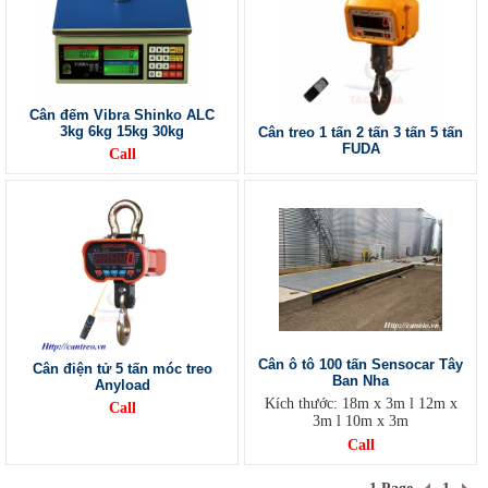
Cân đếm Vibra Shinko ALC
3kg 6kg 15kg 30kg
Cân treo 1 tấn 2 tấn 3 tấn 5 tấn
FUDA
Call
Cân ô tô 100 tấn Sensocar Tây
Cân điện tử 5 tấn móc treo
Ban Nha
Anyload
Kích thước: 18m x 3m l 12m x
Call
3m l 10m x 3m
Call