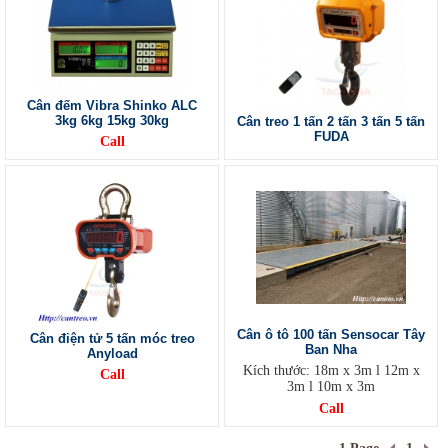
Cân đếm Vibra Shinko ALC
3kg 6kg 15kg 30kg
Cân treo 1 tấn 2 tấn 3 tấn 5 tấn
FUDA
Call
Cân ô tô 100 tấn Sensocar Tây
Cân điện tử 5 tấn móc treo
Ban Nha
Anyload
Kích thước: 18m x 3m l 12m x
Call
3m l 10m x 3m
Call