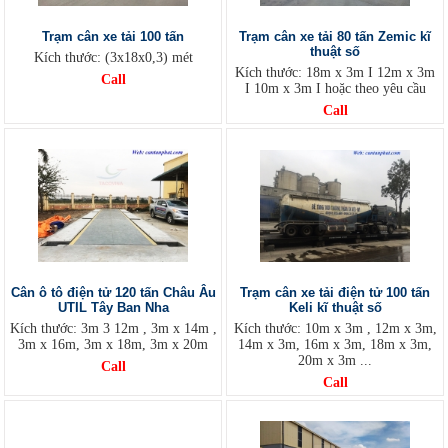
Trạm cân xe tải 100 tấn
Trạm cân xe tải 80 tấn Zemic kĩ
thuật số
Kích thước: (3x18x0,3) mét
Kích thước: 18m x 3m I 12m x 3m
Call
I 10m x 3m I hoặc theo yêu cầu
Call
Cân ô tô điện tử 120 tấn Châu Âu
Trạm cân xe tải điện tử 100 tấn
UTIL Tây Ban Nha
Keli kĩ thuật số
Kích thước: 3m 3 12m , 3m x 14m ,
Kích thước: 10m x 3m , 12m x 3m,
3m x 16m, 3m x 18m, 3m x 20m
14m x 3m, 16m x 3m, 18m x 3m,
20m x 3m ...
Call
Call