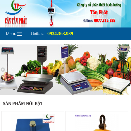
0934.363.989
Hotline:
SẢN PHẨM NỔI BẬT