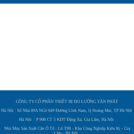
CÔNG TY CỔ PHẦN THIẾT BỊ ĐO LƯỜNG TÂN PHÁT
Hà Nội : Số Nhà 89A NGõ 649 Đường Lĩnh Nam, Q Hoàng Mai, TP Hà Nội
Hà Nội : P 908 CT 5 KDT Đặng Xá, Gia Lâm, Hà Nội
Nhà Máy Sản Xuất Cân Ô Tô : Lô T80 - Khu Công Nghiệp Kiêu Kị - Gia
Lâm - Hà Nội.