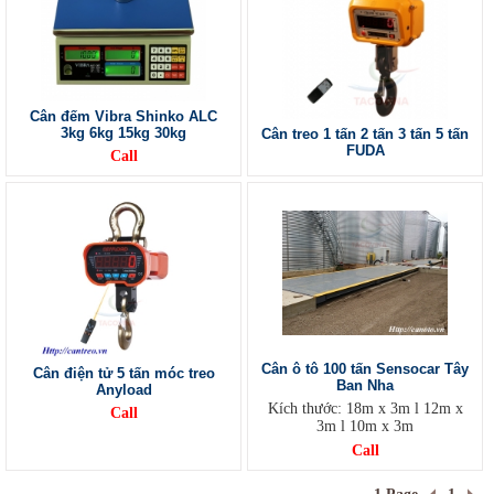
Cân đếm Vibra Shinko ALC
3kg 6kg 15kg 30kg
Cân treo 1 tấn 2 tấn 3 tấn 5 tấn
FUDA
Call
Cân ô tô 100 tấn Sensocar Tây
Cân điện tử 5 tấn móc treo
Ban Nha
Anyload
Kích thước: 18m x 3m l 12m x
Call
3m l 10m x 3m
Call