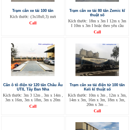
Trạm cân xe tải 100 tấn
Trạm cân xe tải 80 tấn Zemic kĩ
thuật số
Kích thước: (3x18x0,3) mét
Kích thước: 18m x 3m I 12m x 3m
Call
I 10m x 3m I hoặc theo yêu cầu
Call
Cân ô tô điện tử 120 tấn Châu Âu
Trạm cân xe tải điện tử 100 tấn
UTIL Tây Ban Nha
Keli kĩ thuật số
Kích thước: 3m 3 12m , 3m x 14m ,
Kích thước: 10m x 3m , 12m x 3m,
3m x 16m, 3m x 18m, 3m x 20m
14m x 3m, 16m x 3m, 18m x 3m,
20m x 3m ...
Call
Call