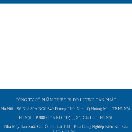
CÔNG TY CỔ PHẦN THIẾT BỊ ĐO LƯỜNG TÂN PHÁT
Hà Nội : Số Nhà 89A NGõ 649 Đường Lĩnh Nam, Q Hoàng Mai, TP Hà Nội
Hà Nội : P 908 CT 5 KDT Đặng Xá, Gia Lâm, Hà Nội
Nhà Máy Sản Xuất Cân Ô Tô : Lô T80 - Khu Công Nghiệp Kiêu Kị - Gia
Lâm - Hà Nội.