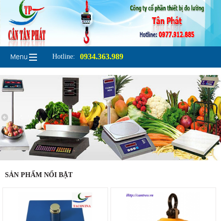
0934.363.989
Hotline:
SẢN PHẨM NỔI BẬT