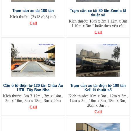
Trạm cân xe tải 100 tấn
Trạm cân xe tải 80 tấn Zemic kĩ
thuật số
Kích thước: (3x18x0,3) mét
Kích thước: 18m x 3m I 12m x 3m
Call
I 10m x 3m I hoặc theo yêu cầu
Call
Cân ô tô điện tử 120 tấn Châu Âu
Trạm cân xe tải điện tử 100 tấn
UTIL Tây Ban Nha
Keli kĩ thuật số
Kích thước: 3m 3 12m , 3m x 14m ,
Kích thước: 10m x 3m , 12m x 3m,
3m x 16m, 3m x 18m, 3m x 20m
14m x 3m, 16m x 3m, 18m x 3m,
20m x 3m ...
Call
Call