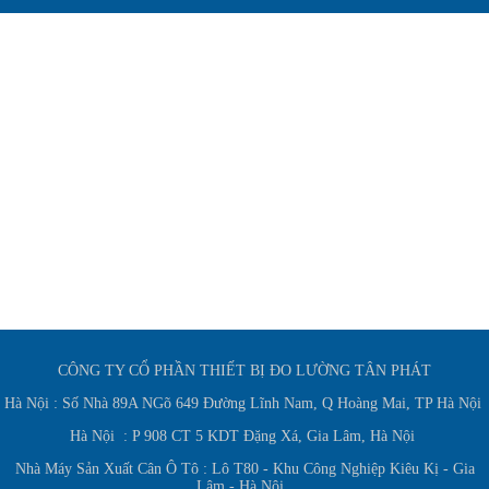
CÔNG TY CỔ PHẦN THIẾT BỊ ĐO LƯỜNG TÂN PHÁT
Hà Nội : Số Nhà 89A NGõ 649 Đường Lĩnh Nam, Q Hoàng Mai, TP Hà Nội
Hà Nội : P 908 CT 5 KDT Đặng Xá, Gia Lâm, Hà Nội
Nhà Máy Sản Xuất Cân Ô Tô : Lô T80 - Khu Công Nghiệp Kiêu Kị - Gia
Lâm - Hà Nội.