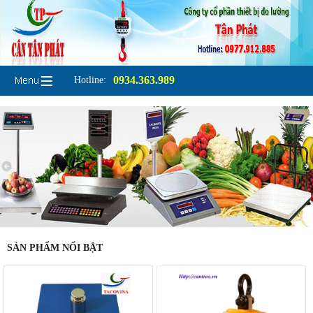
0934.363.989
Hotline:
SẢN PHẨM NỔI BẬT