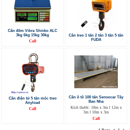
Cân đếm Vibra Shinko ALC
3kg 6kg 15kg 30kg
Cân treo 1 tấn 2 tấn 3 tấn 5 tấn
FUDA
Call
Cân ô tô 100 tấn Sensocar Tây
Cân điện tử 5 tấn móc treo
Ban Nha
Anyload
Kích thước: 18m x 3m l 12m x
Call
3m l 10m x 3m
Call