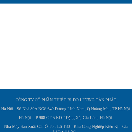
CÔNG TY CỔ PHẦN THIẾT BỊ ĐO LƯỜNG TÂN PHÁT
Hà Nội : Số Nhà 89A NGõ 649 Đường Lĩnh Nam, Q Hoàng Mai, TP Hà Nội
Hà Nội : P 908 CT 5 KDT Đặng Xá, Gia Lâm, Hà Nội
Nhà Máy Sản Xuất Cân Ô Tô : Lô T80 - Khu Công Nghiệp Kiêu Kị - Gia
Lâm - Hà Nội.