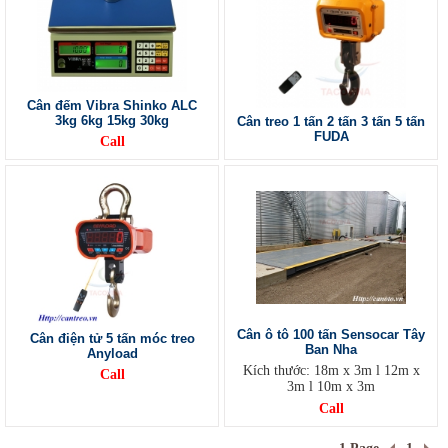
Cân đếm Vibra Shinko ALC
3kg 6kg 15kg 30kg
Cân treo 1 tấn 2 tấn 3 tấn 5 tấn
FUDA
Call
Cân ô tô 100 tấn Sensocar Tây
Cân điện tử 5 tấn móc treo
Ban Nha
Anyload
Kích thước: 18m x 3m l 12m x
Call
3m l 10m x 3m
Call