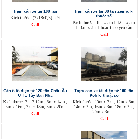
Trạm cân xe tải 100 tấn
Trạm cân xe tải 80 tấn Zemic kĩ
thuật số
Kích thước: (3x18x0,3) mét
Kích thước: 18m x 3m I 12m x 3m
Call
I 10m x 3m I hoặc theo yêu cầu
Call
Cân ô tô điện tử 120 tấn Châu Âu
Trạm cân xe tải điện tử 100 tấn
UTIL Tây Ban Nha
Keli kĩ thuật số
Kích thước: 3m 3 12m , 3m x 14m ,
Kích thước: 10m x 3m , 12m x 3m,
3m x 16m, 3m x 18m, 3m x 20m
14m x 3m, 16m x 3m, 18m x 3m,
20m x 3m ...
Call
Call