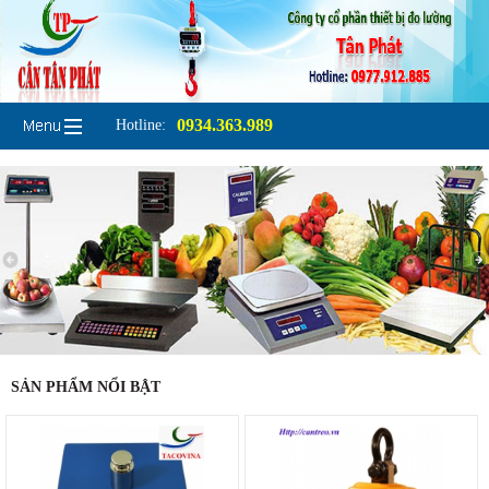
0934.363.989
Hotline:
SẢN PHẨM NỔI BẬT